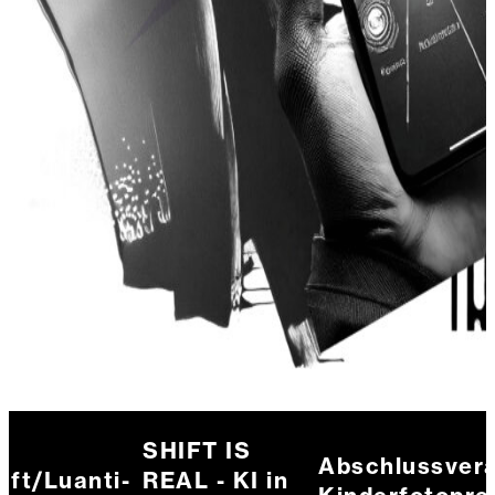
SHIFT IS
Abschlussveranst
Luanti-
REAL - KI in