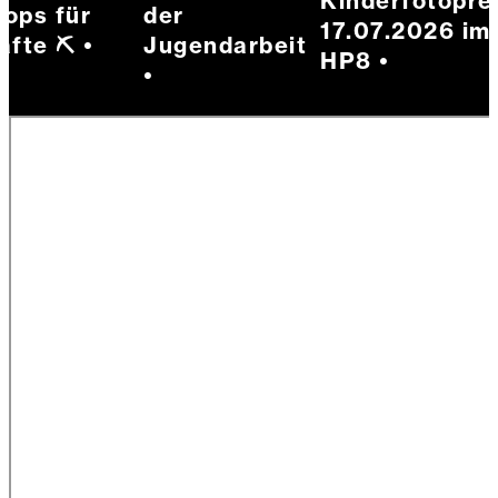
Kinderfotopreis:
 für
der
17.07.2026 im Ga
 ⛏️ •
Jugendarbeit
HP8 •
•